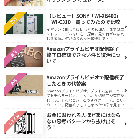
【レビュー】SONY「WI-XB400」
注目
「WI-C310」買ってみたので比較
イヤホンに関しては初心者の管理人。まずはエ
ントリーモデルを中心に探索。見た目がほぼ同
じ３種類。何が違うのか比較検討です！
Amazonプライムビデオ配信終了
必見
終了日確認できない件と復活につ
いて
Amazonプライムビデオで配信終了
必見
したときの代替案
Amazonプライムビデオ、プライム会員にとっ
てお得なサービス。しかし、配信終了が突然訪
れます。そんなとき、どうすれば・・・。とい
うことで、配信終了してしまった作品を見るた
めの方法です。
お金に囚われる人ほど楽にはなら
おすすめ
ない思考パターンから抜け出そ
う！