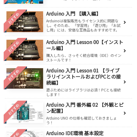
Arduino 入門 【購入編】
おすすめ
Arduinoは複製販売もライセンス的に問題な
し。そのため、 「学習用」「遊び用」「お試
し用」には、安価な互換品もおすすめです。
Arduino 入門 Lesson 00【インスト
おすすめ
ール編】
購入したら、さっそく統合環境（IDE）のイン
ストールです！
Arduino 入門 Lesson 01 【ライブ
おすすめ
ラリインストールおよびPCとの接
続編】
遊ぶためにはライブラリは必須！PCとも接続
します！
Arduino 入門 番外編 02 【外観とピ
おすすめ
ン配置】
Arduino UNO の仕様も確認しておきましょ
う！
Arduino IDE環境 基本設定