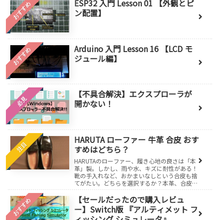
ESP32 入門 Lesson 01 【外観とピ
おすすめ
ン配置】
Arduino 入門 Lesson 16 【LCD モ
おすすめ
ジュール編】
【不具合解決】エクスプローラが
必見
開かない！
HARUTA ローファー 牛革 合皮 おす
注目
すめはどちら？
HARUTAのローファー、履き心地の良さは「本
革」製。しかし、雨や水、キズに耐性がある！
靴の手入れなど、おかまいなしという合皮も捨
てがたい。どちらを選択するか？本革、合皮を
選ぶためには違いを知っておく必要がありま
す。
【セールだったので購入レビュ
おすすめ
ー】Switch版 『アルティメット フ
ィッシング シミュレータ』