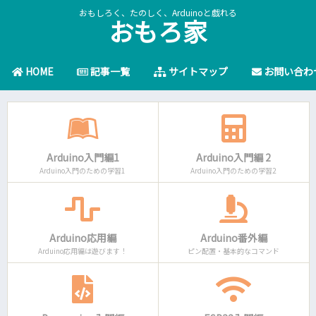
おもしろく、たのしく、Arduinoと戯れる
おもろ家
HOME
記事一覧
サイトマップ
お問い合わ
Arduino入門編1
Arduino入門編 2
Arduino入門のための学習1
Arduino入門のための学習2
Arduino応用編
Arduino番外編
Arduino応用編は遊びます！
ピン配置・基本的なコマンド