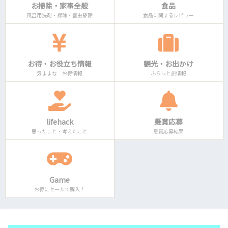
お掃除・家事全般
食品
風呂用洗剤・掃除・害虫駆除
食品に関するレビュー
お得・お役立ち情報
観光・お出かけ
気ままな お得情報
ふらっと旅情報
lifehack
懸賞応募
思ったこと・考えたこと
懸賞応募結果
Game
お得にセールで購入！