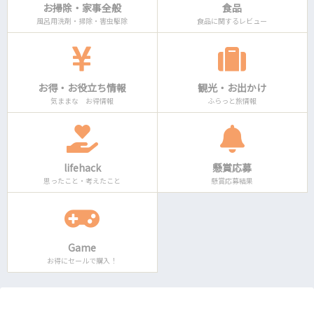
お掃除・家事全般
食品
風呂用洗剤・掃除・害虫駆除
食品に関するレビュー
お得・お役立ち情報
観光・お出かけ
気ままな お得情報
ふらっと旅情報
lifehack
懸賞応募
思ったこと・考えたこと
懸賞応募結果
Game
お得にセールで購入！