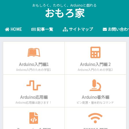
おもしろく、たのしく、Arduinoと戯れる
おもろ家
HOME
記事一覧
サイトマップ
お問い合わ
Arduino入門編1
Arduino入門編 2
Arduino入門のための学習1
Arduino入門のための学習2
Arduino応用編
Arduino番外編
Arduino応用編は遊びます！
ピン配置・基本的なコマンド