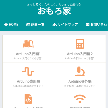
おもしろく、たのしく、Arduinoと戯れる
おもろ家
HOME
記事一覧
サイトマップ
お問い合わ
Arduino入門編1
Arduino入門編 2
Arduino入門のための学習1
Arduino入門のための学習2
Arduino応用編
Arduino番外編
Arduino応用編は遊びます！
ピン配置・基本的なコマンド