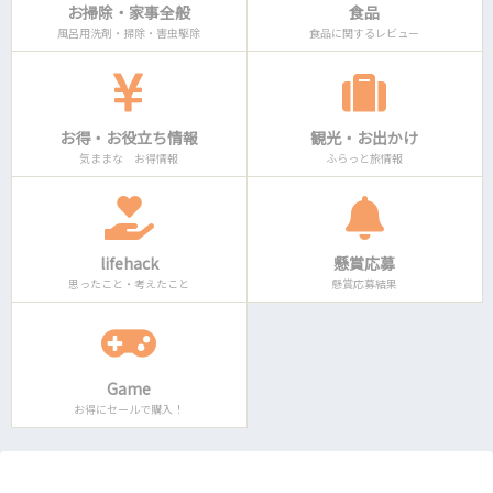
お掃除・家事全般
食品
風呂用洗剤・掃除・害虫駆除
食品に関するレビュー
お得・お役立ち情報
観光・お出かけ
気ままな お得情報
ふらっと旅情報
lifehack
懸賞応募
思ったこと・考えたこと
懸賞応募結果
Game
お得にセールで購入！