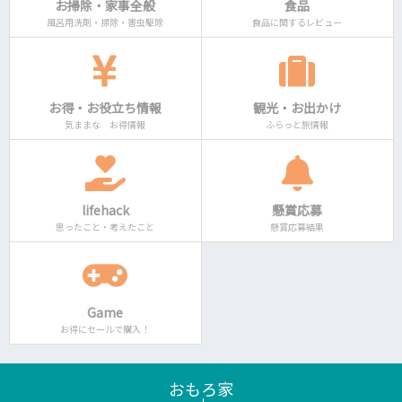
お掃除・家事全般
食品
風呂用洗剤・掃除・害虫駆除
食品に関するレビュー
お得・お役立ち情報
観光・お出かけ
気ままな お得情報
ふらっと旅情報
lifehack
懸賞応募
思ったこと・考えたこと
懸賞応募結果
Game
お得にセールで購入！
おもろ家