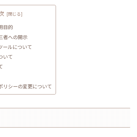
次
用目的
三者への開示
ツールについて
ついて
て
ポリシーの変更について