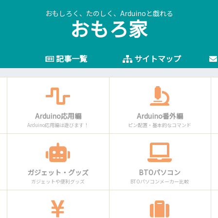
おもしろく、たのしく、Arduinoと戯れる
おもろ家
記事一覧
サイトマップ
Arduino応用編
Arduino番外編
Arduino応用編は遊びます！
ピン配置・基本的なコマンド
ガジェット・グッズ
BTOパソコン
ガジェットや便利グッズ
BTOパソコンメーカー比較