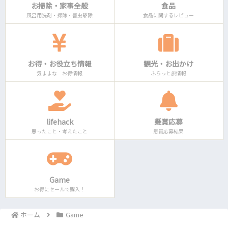
お掃除・家事全般
食品
風呂用洗剤・掃除・害虫駆除
食品に関するレビュー
お得・お役立ち情報
観光・お出かけ
気ままな お得情報
ふらっと旅情報
lifehack
懸賞応募
思ったこと・考えたこと
懸賞応募結果
Game
お得にセールで購入！
ホーム
Game