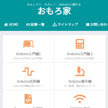
おもしろく、たのしく、Arduinoと戯れる
おもろ家
HOME
記事一覧
サイトマップ
お問い合わ
Arduino入門編1
Arduino入門編 2
Arduino入門のための学習1
Arduino入門のための学習2
Arduino応用編
Arduino番外編
Arduino応用編は遊びます！
ピン配置・基本的なコマンド