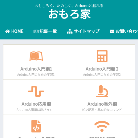
おもしろく、たのしく、Arduinoと戯れる
おもろ家
HOME
記事一覧
サイトマップ
お問い合わ
Arduino入門編1
Arduino入門編 2
Arduino入門のための学習1
Arduino入門のための学習2
Arduino応用編
Arduino番外編
Arduino応用編は遊びます！
ピン配置・基本的なコマンド