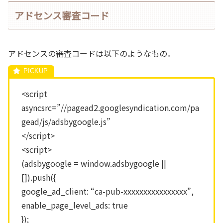
アドセンス審査コード
アドセンスの審査コードは以下のようなもの。
<script
asyncsrc=”//pagead2.googlesyndication.com/pa
gead/js/adsbygoogle.js”
</script>
<script>
(adsbygoogle = window.adsbygoogle ||
[]).push({
google_ad_client: “ca-pub-xxxxxxxxxxxxxxxx”,
enable_page_level_ads: true
});