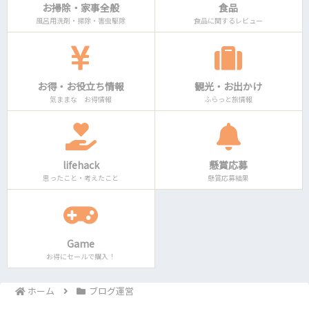
お掃除・家事全般
食品
風呂用洗剤・掃除・害虫駆除
食品に関するレビュー
お得・お役立ち情報
観光・お出かけ
気ままな お得情報
ふらっと旅情報
lifehack
懸賞応募
思ったこと・考えたこと
懸賞応募結果
Game
お得にセールで購入！
ホーム
ブログ運営