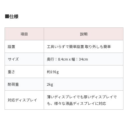
■仕様
項目
説明
設置
工具いらずで簡単設置 取り外しも簡単
サイズ
奥行：8.4cm x 幅：34cm
重さ
約191g
耐荷重
2kg
薄いディスプレイでも厚いディスプレイで
対応ディスプレイ
も、様々な液晶ディスプレイに対応