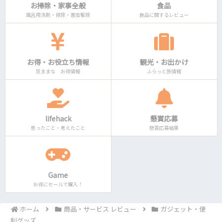
お掃除・家事全般
食品
風呂用洗剤・掃除・害虫駆除
食品に関するレビュー
お得・お役立ち情報
観光・お出かけ
気ままな お得情報
ふらっと旅情報
lifehack
懸賞応募
思ったこと・考えたこと
懸賞応募結果
Game
お得にセールで購入！
ホーム
商品・サービス レビュー
ガジェット・便
利グッズ