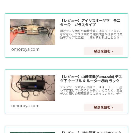
【レビュー】アイリスオーヤマ モニ
ター台 ガラスタイプ
最近デスク周りの環境改善にはまっています。
なぜなら、デスク周りの環境改善が仕事の作業
効率アップに直結！！塵も積もれば山となり、
少しの改善が最終的にはかなりの改善につなが
っていきます。本日は、「モニター台」につい
て。モニター台を設置することで…
omoroya.com
【レビュー】山崎実業(Yamazaki) デス
ク下 ケーブル & ルーター収納 ラック
デスクワークが多い関係で、ほぼ一日・・・座
って作業していることが多い。そのため、最近
デスク周りの環境改善にはまっています。デス
ク周りの環境を改善することが作業効率アップ
直結するといっても過言ではありません。本日
はデスク下収納ラックについて。…
omoroya.com
【レビュー】川の信芸 ヘッドホンスタ