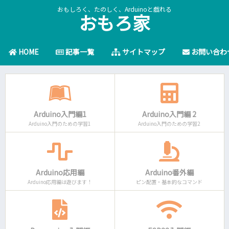
おもしろく、たのしく、Arduinoと戯れる
おもろ家
HOME
記事一覧
サイトマップ
お問い合わ
Arduino入門編1
Arduino入門編 2
Arduino入門のための学習1
Arduino入門のための学習2
Arduino応用編
Arduino番外編
Arduino応用編は遊びます！
ピン配置・基本的なコマンド