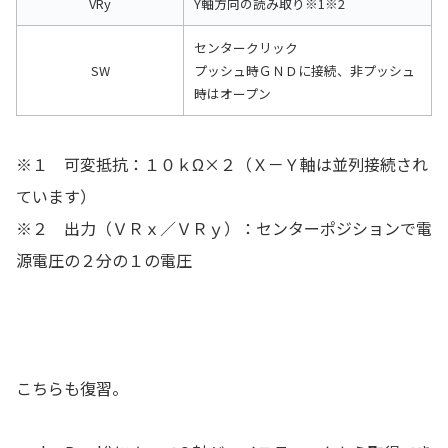
VRy
Y軸方向の読み取り※1※2
センタークリック
SW
プッシュ時ＧＮＤに接続、非プッシュ
時はオープン
※１ 可変抵抗：１０ｋΩ×２（Ｘ－Ｙ軸は並列接続され
ています）
※２ 出力（ＶＲｘ／ＶＲｙ）：センターポジションで電
源電圧の２分の１の電圧
こちらも復習。