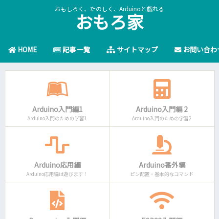
おもしろく、たのしく、Arduinoと戯れる
おもろ家
HOME
記事一覧
サイトマップ
お問い合わ
Arduino入門編1
Arduino入門編 2
Arduino入門のための学習1
Arduino入門のための学習2
Arduino応用編
Arduino番外編
Arduino応用編は遊びます！
ピン配置・基本的なコマンド