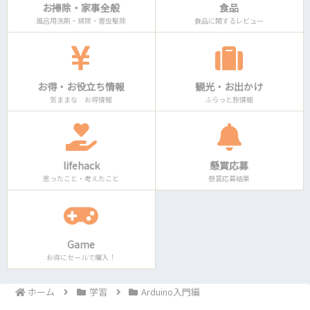
お掃除・家事全般
食品
風呂用洗剤・掃除・害虫駆除
食品に関するレビュー
お得・お役立ち情報
観光・お出かけ
気ままな お得情報
ふらっと旅情報
lifehack
懸賞応募
思ったこと・考えたこと
懸賞応募結果
Game
お得にセールで購入！
ホーム
学習
Arduino入門編