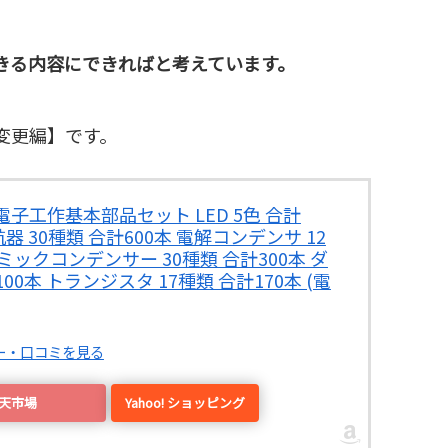
きる内容にできればと考えています。
輝度変更編】です。
 電子工作基本部品セット LED 5色 合計
抗器 30種類 合計600本 電解コンデンサ 12
ラミックコンデンサー 30種類 合計300本 ダ
00本 トランジスタ 17種類 合計170本 (電
ュー・口コミを見る
楽天市場
Yahoo! ショッピング