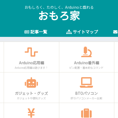
おもしろく、たのしく、Arduinoと戯れる
おもろ家
記事一覧
サイトマップ
Arduino応用編
Arduino番外編
Arduino応用編は遊びます！
ピン配置・基本的なコマンド
ガジェット・グッズ
BTOパソコン
ガジェットや便利グッズ
BTOパソコンメーカー比較