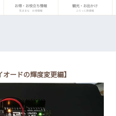
お得・お役立ち情報
観光・お出かけ
気ままな お得情報
ふらっと旅情報
3 【ダイオードの輝度変更編】