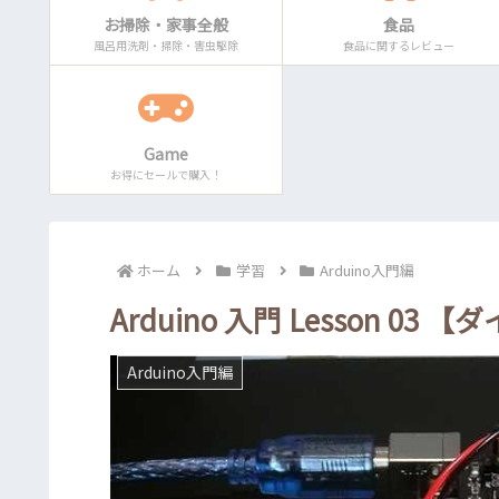
お掃除・家事全般
食品
風呂用洗剤・掃除・害虫駆除
食品に関するレビュー
Game
お得にセールで購入！
ホーム
学習
Arduino入門編
Arduino 入門 Lesson 0
Arduino入門編