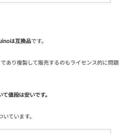
duinoは互換品
です。
ースであり複製して販売するのもライセンス的に問題
いて値段は安いです。
ついています。