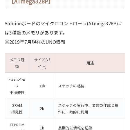
【ATmega328P】
Arduinoボードのマイクロコントローラ(ATmega328P)に
は3種類のメモリがあります。
※2019年7月現在のUNO情報
メモリ種
サイズ[バ
用途
類
イト]
Flashメモ
リ
32k
スケッチの格納
不揮発性
SRAM
スケッチの実行中、変数の作成と操
2k
揮発性
作に一時的に利用
EEPROM
1k
長期的に情報を記録