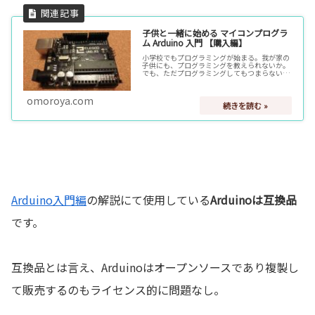
子供と一緒に始める マイコンプログラ
ム Arduino 入門 【購入編】
小学校でもプログラミングが始まる。我が家の
子供にも、プログラミングを教えられないか。
でも、ただプログラミングしてもつまらない。
目に見える形で楽しみたい！そこで、Arduino
の出番。「Arduino」であれば、色んなものを
直接制御でき目に見…
omoroya.com
Arduino入門編
の解説にて使用している
Arduinoは互換品
です。
互換品とは言え、Arduinoはオープンソースであり複製し
て販売するのもライセンス的に問題なし。