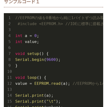
サンプルコード１
//EEPROMの値を0番地から純に1バイトずつ読み
#
include
<EEPROM.h> //IDEに標準に搭
int
 a = 
0
int
 value;

void
setup
Serial
.
begin
(
9600
);

}

void
loop
() {

value = 
EEPROM
.
read
(a); 
//EEPROMから
Serial
.
print
Serial
.
print
(
"\t"