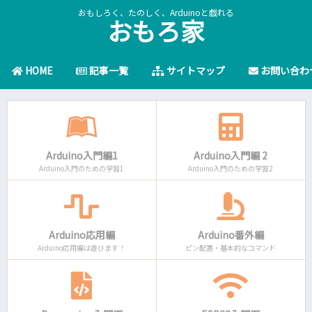
おもしろく、たのしく、Arduinoと戯れる
おもろ家
HOME
記事一覧
サイトマップ
お問い合わ
Arduino入門編1
Arduino入門編 2
Arduino入門のための学習1
Arduino入門のための学習2
Arduino応用編
Arduino番外編
Arduino応用編は遊びます！
ピン配置・基本的なコマンド