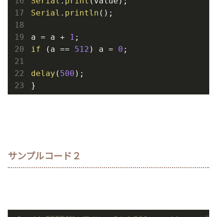
Serial
.
print
Serial
.
println
();

a = a + 
1
if
 (a == 
512
) a = 
0
;

delay
(
500
);

}
サンプルコード２