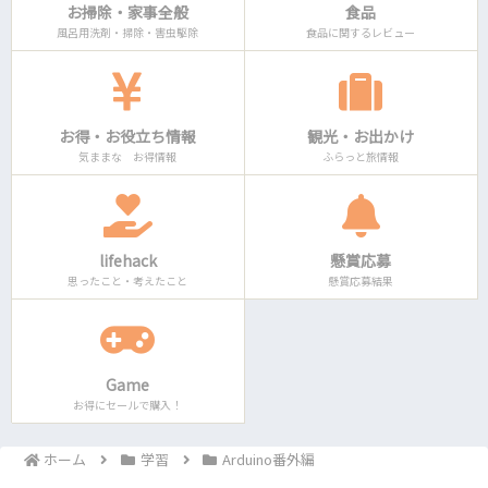
お掃除・家事全般
食品
風呂用洗剤・掃除・害虫駆除
食品に関するレビュー
お得・お役立ち情報
観光・お出かけ
気ままな お得情報
ふらっと旅情報
lifehack
懸賞応募
思ったこと・考えたこと
懸賞応募結果
Game
お得にセールで購入！
ホーム
学習
Arduino番外編