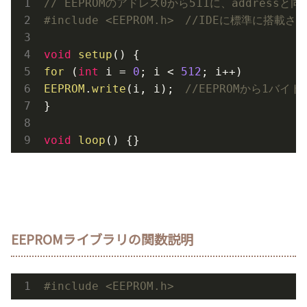
// EEPROMのアドレス0から511に、address
#
include
<EEPROM.h>　//IDEに標準に搭載
void
setup
for
 (
int
 i = 
0
; i < 
512
EEPROM
.
write
(i, i);　
//EEPROMから1バイ
}

void
loop
() {}
EEPROMライブラリの関数説明
#
include
<EEPROM.h>