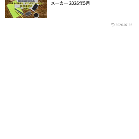
メーカー 2026年5月
2026.07.26