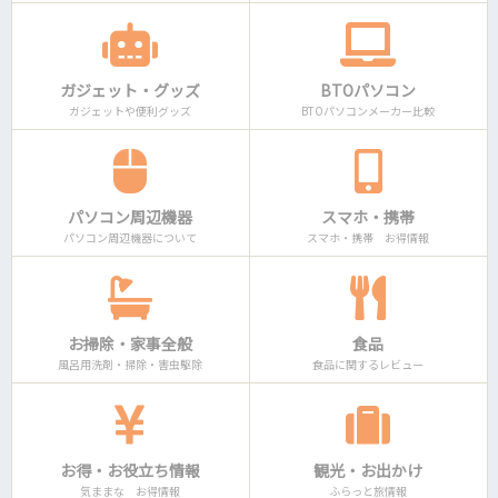
ガジェット・グッズ
BTOパソコン
ガジェットや便利グッズ
BTOパソコンメーカー比較
パソコン周辺機器
スマホ・携帯
パソコン周辺機器について
スマホ・携帯 お得情報
お掃除・家事全般
食品
風呂用洗剤・掃除・害虫駆除
食品に関するレビュー
お得・お役立ち情報
観光・お出かけ
気ままな お得情報
ふらっと旅情報