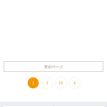
次のページ
次
1
2
10
へ