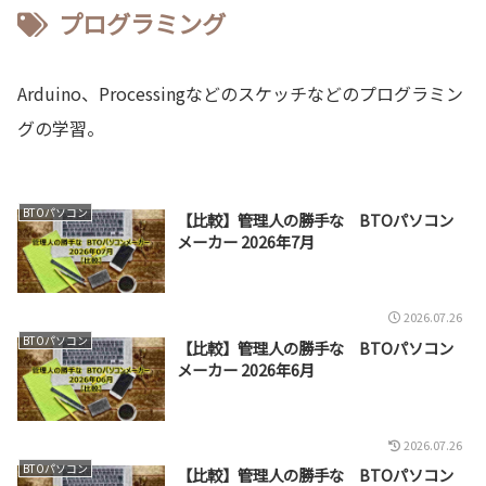
プログラミング
Arduino、Processingなどのスケッチなどのプログラミン
グの学習。
BTOパソコン
【比較】管理人の勝手な BTOパソコン
メーカー 2026年7月
2026.07.26
BTOパソコン
【比較】管理人の勝手な BTOパソコン
メーカー 2026年6月
2026.07.26
BTOパソコン
【比較】管理人の勝手な BTOパソコン