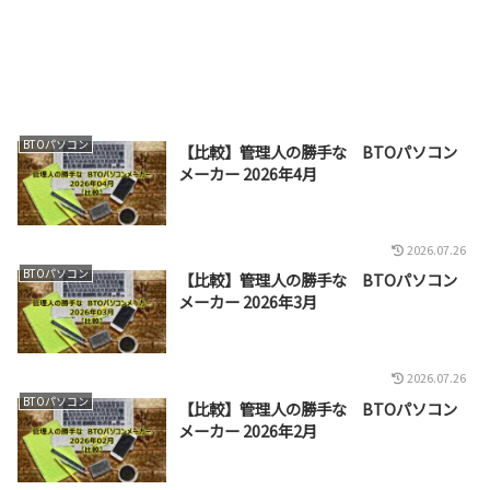
BTOパソコン
【比較】管理人の勝手な BTOパソコン
メーカー 2026年4月
2026.07.26
BTOパソコン
【比較】管理人の勝手な BTOパソコン
メーカー 2026年3月
2026.07.26
BTOパソコン
【比較】管理人の勝手な BTOパソコン
メーカー 2026年2月