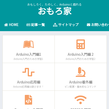
おもしろく、たのしく、Arduinoと戯れる
おもろ家
HOME
記事一覧
サイトマップ
お問い合わ
Arduino入門編1
Arduino入門編 2
Arduino入門のための学習1
Arduino入門のための学習2
Arduino応用編
Arduino番外編
Arduino応用編は遊びます！
ピン配置・基本的なコマンド