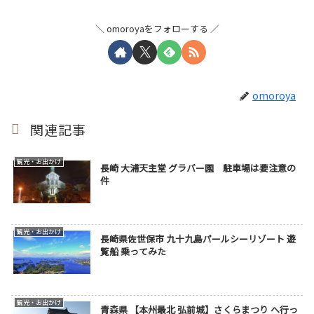
omoroyaをフォローする
omoroya
関連記事
観光・お出かけ
長崎 大浦天主堂 グラバー園 駐車場は要注意の
件
観光・お出かけ
長崎県佐世保市 九十九島パールシーリゾート 遊
覧船 乗ってみた
観光・お出かけ
青森県 【本州最北 弘前城】さくらまつり へ行っ