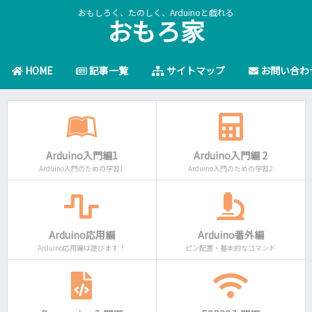
おもしろく、たのしく、Arduinoと戯れる
おもろ家
HOME
記事一覧
サイトマップ
お問い合わ
Arduino入門編1
Arduino入門編 2
Arduino入門のための学習1
Arduino入門のための学習2
Arduino応用編
Arduino番外編
Arduino応用編は遊びます！
ピン配置・基本的なコマンド