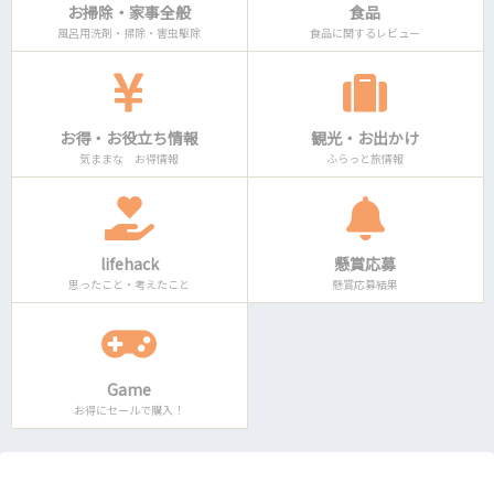
お掃除・家事全般
食品
風呂用洗剤・掃除・害虫駆除
食品に関するレビュー
お得・お役立ち情報
観光・お出かけ
気ままな お得情報
ふらっと旅情報
lifehack
懸賞応募
思ったこと・考えたこと
懸賞応募結果
Game
お得にセールで購入！